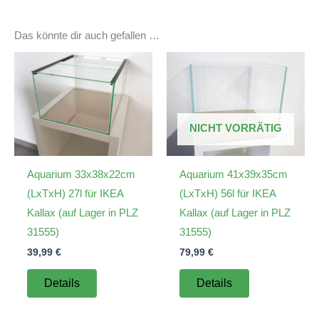
Das könnte dir auch gefallen …
NICHT VORRÄTIG
Aquarium 33x38x22cm
Aquarium 41x39x35cm
(LxTxH) 27l für IKEA
(LxTxH) 56l für IKEA
Kallax (auf Lager in PLZ
Kallax (auf Lager in PLZ
31555)
31555)
39,99
€
79,99
€
Details
Details