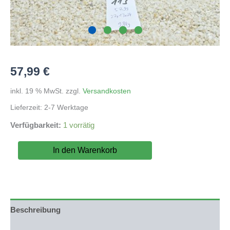
57,99
€
inkl. 19 % MwSt.
zzgl.
Versandkosten
Lieferzeit:
2-7 Werktage
Verfügbarkeit:
1 vorrätig
Seegebirge
In den Warenkorb
(DU
KAUFT
WAS
DU
SIEHST)
Nr.113
Beschreibung
Menge