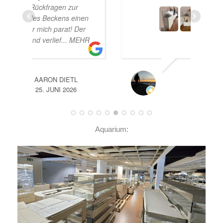
nen
er
EHR
A
14. JUNI 2026
Aquarium: