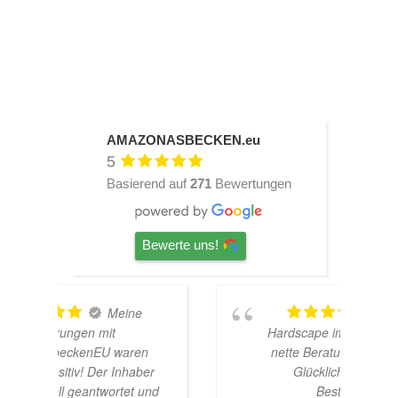
AMAZONASBECKEN.eu
5
Basierend auf
271
Bewertungen
Bewerte uns!
TOP
Hardscape im Laden und sehr
n
nette Beratung! Ich bin super
er
Glücklich mit meinem
und
Beståbecken