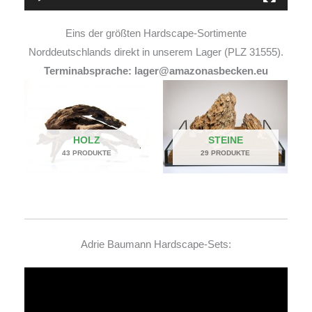
Eins der größten Hardscape-Sortimente
Norddeutschlands direkt in unserem Lager (PLZ 31555).
Terminabsprache: lager@amazonasbecken.eu
HOLZ
STEINE
43 PRODUKTE
29 PRODUKTE
Adrie Baumann Hardscape-Sets:
Video-
Player