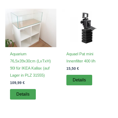
Aquarium
Aquael Pat mini
76,5x39x30cm (LxTxH)
Innenfilter 400 l/h
90l für IKEA Kallax (auf
15,50
€
Lager in PLZ 31555)
Details
109,99
€
Details