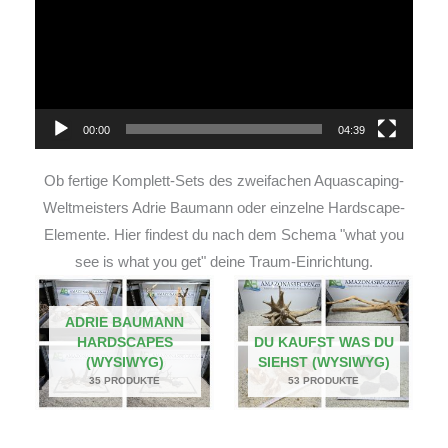
00:00
04:39
Ob fertige Komplett-Sets des zweifachen Aquascaping-
Weltmeisters Adrie Baumann oder einzelne Hardscape-
Elemente. Hier findest du nach dem Schema "what you
see is what you get" deine Traum-Einrichtung.
ADRIE BAUMANN
HARDSCAPES
DU KAUFST WAS DU
(WYSIWYG)
SIEHST (WYSIWYG)
35 PRODUKTE
53 PRODUKTE