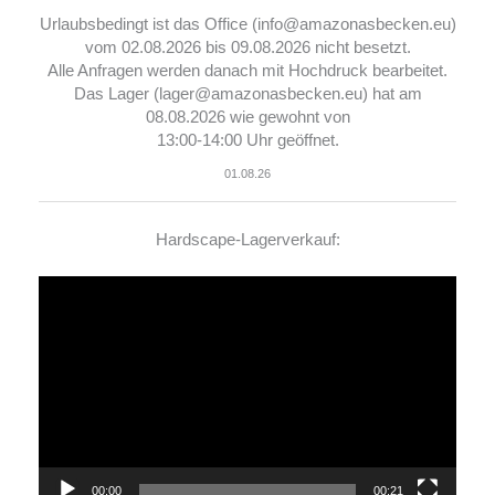
Urlaubsbedingt ist das Office (info@amazonasbecken.eu)
vom 02.08.2026 bis 09.08.2026 nicht besetzt.
Alle Anfragen werden danach mit Hochdruck bearbeitet.
Das Lager (lager@amazonasbecken.eu) hat am
08.08.2026 wie gewohnt von
13:00-14:00 Uhr geöffnet.
01.08.26
Hardscape-Lagerverkauf:
Video-
Player
00:00
00:21