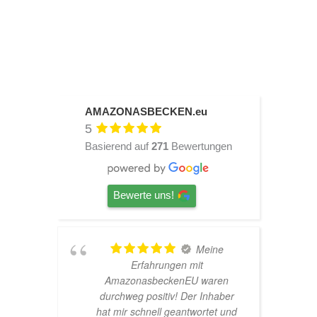
AMAZONASBECKEN.eu
5
Basierend auf
271
Bewertungen
Bewerte uns!
Meine
TOP
it
Hardscape im Laden und sehr
U waren
nette Beratung! Ich bin super
r Inhaber
Glücklich mit meinem
wortet und
Beståbecken