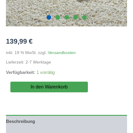
139,99
€
inkl. 19 % MwSt.
zzgl.
Versandkosten
Lieferzeit:
2-7 Werktage
Verfügbarkeit:
1 vorrätig
Seegebirge
In den Warenkorb
(DU
KAUFT
WAS
DU
SIEHST)
Nr.119
Beschreibung
Menge