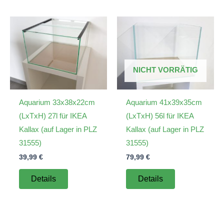
NICHT VORRÄTIG
Aquarium 33x38x22cm
Aquarium 41x39x35cm
(LxTxH) 27l für IKEA
(LxTxH) 56l für IKEA
Kallax (auf Lager in PLZ
Kallax (auf Lager in PLZ
31555)
31555)
39,99
€
79,99
€
Details
Details