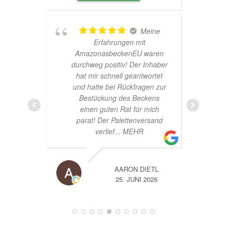
Meine
TOP
ungen mit
Hardscape im Laden und
ckenEU waren
sehr nette Beratung! Ich bin
tiv! Der Inhaber
super Glücklich mit meinem
ell geantwortet
Beståbecken
 Rückfragen zur
 des Beckens
 Rat für mich
alettenversand
... MEHR
AARON DIETL
A
25. JUNI 2026
14. JUNI 2026