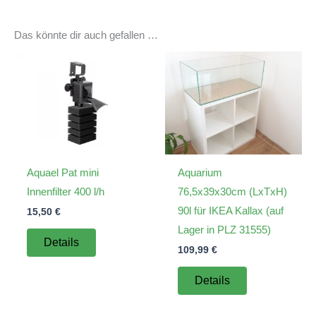
Das könnte dir auch gefallen …
Aquael Pat mini
Aquarium
Innenfilter 400 l/h
76,5x39x30cm (LxTxH)
90l für IKEA Kallax (auf
15,50
€
Lager in PLZ 31555)
Details
109,99
€
Details