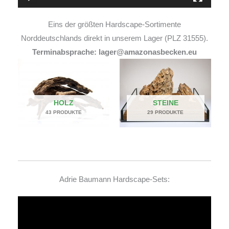
Eins der größten Hardscape-Sortimente
Norddeutschlands direkt in unserem Lager (PLZ 31555).
Terminabsprache: lager@amazonasbecken.eu
HOLZ
STEINE
43 PRODUKTE
29 PRODUKTE
Adrie Baumann Hardscape-Sets:
Video-
Player