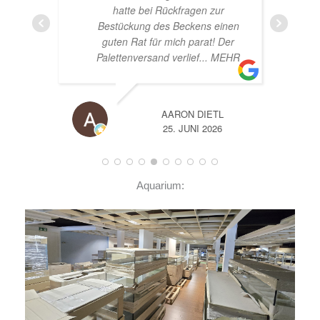
gen zur
ens einen
arat! Der
f
... MEHR
DIETL
A
I 2026
14. JUNI 2026
Aquarium: