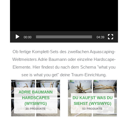
00:00
04:39
Ob fertige Komplett-Sets des zweifachen Aquascaping-
Weltmeisters Adrie Baumann oder einzelne Hardscape-
Elemente. Hier findest du nach dem Schema "what you
see is what you get" deine Traum-Einrichtung.
ADRIE BAUMANN
HARDSCAPES
DU KAUFST WAS DU
(WYSIWYG)
SIEHST (WYSIWYG)
35 PRODUKTE
53 PRODUKTE