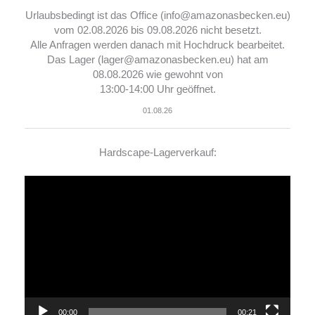
Urlaubsbedingt ist das Office (info@amazonasbecken.eu)
vom 02.08.2026 bis 09.08.2026 nicht besetzt.
Alle Anfragen werden danach mit Hochdruck bearbeitet.
Das Lager (lager@amazonasbecken.eu) hat am
08.08.2026 wie gewohnt von
13:00-14:00 Uhr geöffnet.
01.08.26
Hardscape-Lagerverkauf:
Video-
Player
00:00
00:21