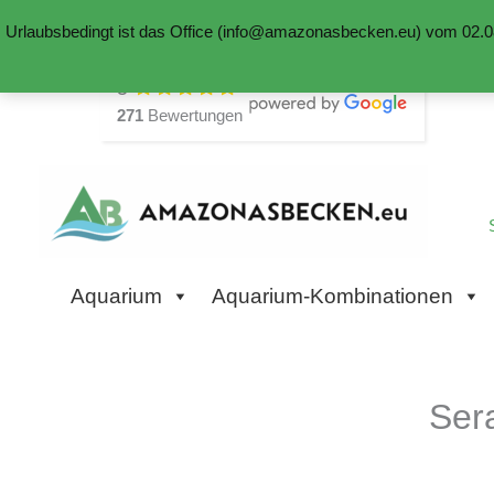
Urlaubsbedingt ist das Office (info@amazonasbecken.eu) vom 02.08
Zum
5
Inhalt
271
Bewertungen
springen
Aquarium
Aquarium-Kombinationen
Ser