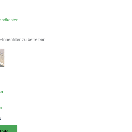
andkosten
Innenfilter zu betreiben:
ter
en
€
tails