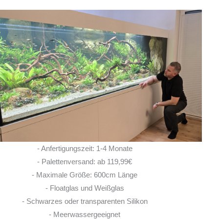
Ich habe vor einem Jahr zwei
Rochen hier erworben. Von Anfang bis Ende
habe ich eine super kompetente und ehrliche
Beratung erhalten! Auch im Nachgang bei
Fragen, habe ich immer
... MEHR
LISA ROHRLACHE
- Anfertigungszeit: 1-4 Monate
10. JUNI 2026
- Palettenversand: ab 119,99€
- Maximale Größe: 600cm Länge
- Floatglas und Weißglas
- Schwarzes oder transparenten Silikon
- Meerwassergeeignet