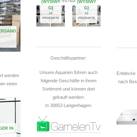
Einrichtung.
(WYSIWY
(WYSIWY
G)
G)
35
53
PRODUKTE
PRODUKTE
ERSAND
Geschäftspartner:
Unsere Aquarien führen auch
Entdecke 
ert werden
folgende Geschäfte in ihrem
nach Best
ber einen
Sortiment und können dort
gekauft werden:
In 30853 Langenhagen:
GER IN