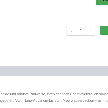
Sera
-
+
Filter-
und
Förderpumpe
-
FP
350
Menge
kte und robuste Bauweise, ihren geringen Energieverbrauch sowie ihr
eboten. Vom Nano-Aquarium bis zum Meerwasserbecken – es findet si