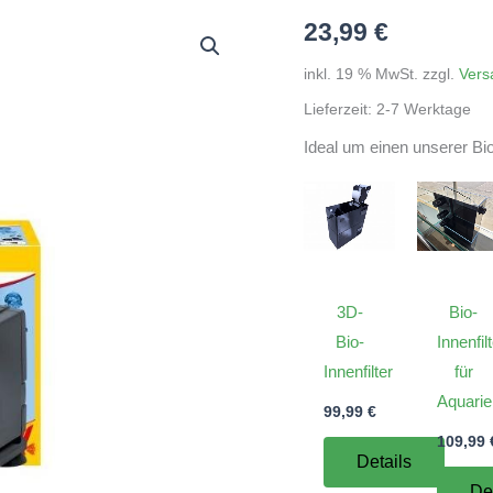
23,99
€
inkl. 19 % MwSt.
zzgl.
Vers
Lieferzeit:
2-7 Werktage
Ideal um einen unserer Bio-
3D-
Bio-
Bio-
Innenfil
Innenfilter
für
Aquari
99,99
€
109,99
Details
De