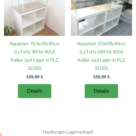
Aquarium 76,5x39x30cm
Aquarium 153x39x40cm
(LxTxH) 90l für IKEA
(LxTxH) 240l für IKEA
Kallax (auf Lager in PLZ
Kallax (auf Lager in PLZ
31555)
31555)
109,99
€
339,99
€
Details
Details
Hardscape-Lagerverkauf: