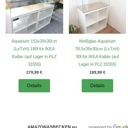
Aquarium 153x39x30cm
Weißglas-Aquarium
(LxTxH) 180l für IKEA
76,5x39x30cm (LxTxH)
Kallax (auf Lager in PLZ
90l für IKEA Kallax (auf
31555)
Lager in PLZ 31555)
279,99
€
189,99
€
Details
Details
AMAZONASBECKEN.eu