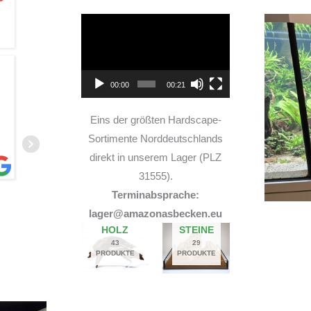
Video-
Player
TOP Hardscape im Laden
00:00
00:21
und sehr nette Beratung! Ich bin super Glücklich
mit meinem Beståbecken
Eins der größten Hardscape-
Sortimente Norddeutschlands
direkt in unserem Lager (PLZ
31555).
Terminabsprache:
A
lager@amazonasbecken.eu
14. JUNI 2026
HOLZ
STEINE
43
29
PRODUKTE
PRODUKTE