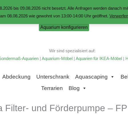
.2026 bis 09.08.2026 nicht besetzt. Alle Anfragen werden danach 
am 08.08.2026 wie gewohnt von 13:00-14:00 Uhr geöffnet.
Verwerfe
Aquarium konfigurieren
Wir sind spezialisiert auf:
Sondermaß-Aquarien
|
Aquarium-Möbel
|
Aquarien für IKEA-Möbel
|
H
Abdeckung
Unterschrank
Aquascaping
Be
Terrarien
Blog
a Filter- und Förderpumpe – FP