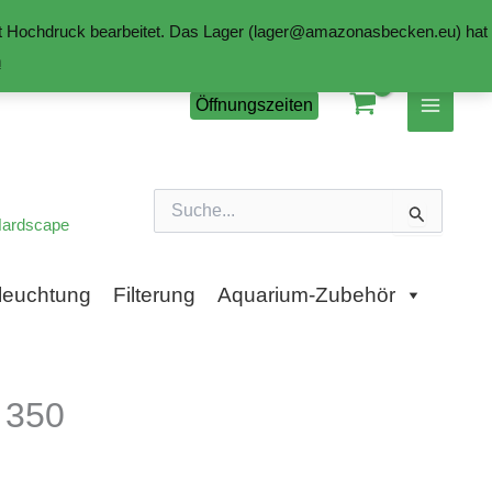
mit Hochdruck bearbeitet. Das Lager (lager@amazonasbecken.eu) hat
n
Öffnungszeiten
Suchen
nach:
ardscape
leuchtung
Filterung
Aquarium-Zubehör
 350