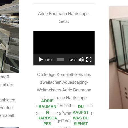
Adrie Baumann Hardscape-
Sets:
Video-
Player
00:00
04:39
Ob fertige Komplett-Sets des
rmaß-
zweifachen Aquascaping-
mit der
Weltmeisters Adrie Baumann
oder einzelne Hardscape-
anbieten,
ADRIE
Elemente. Hier findest du nach
BAUMAN
DU
 werden
N
KAUFST
dem Schema "what you see is
enrabatt
HARDSCA
WAS DU
what you get" deine Traum-
PES
SIEHST