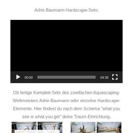
Adrie Baumann Hardscape-Sets:
Video-
Player
00:00
04:39
Ob fertige Komplett-Sets des zweifachen Aquascaping-
Weltmeisters Adrie Baumann oder einzelne Hardscape-
Elemente. Hier findest du nach dem Schema "what you
see is what you get" deine Traum-Einrichtung.