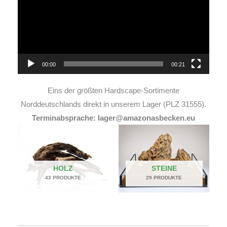
00:00
00:21
Eins der größten Hardscape-Sortimente
Norddeutschlands direkt in unserem Lager (PLZ 31555).
Terminabsprache: lager@amazonasbecken.eu
HOLZ
STEINE
43 PRODUKTE
29 PRODUKTE