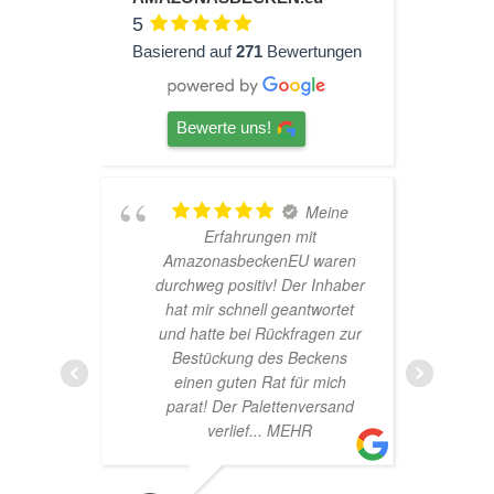
5
Basierend auf
271
Bewertungen
Bewerte uns!
Meine
TOP
it
Hardscape im Laden und
 waren
sehr nette Beratung! Ich bin
r Inhaber
super Glücklich mit meinem
ntwortet
Beståbecken
agen zur
eckens
r mich
versand
HR