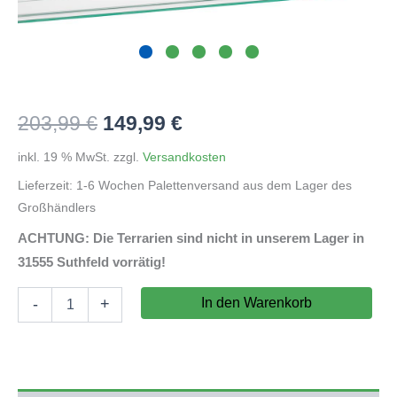
Ursprünglicher
Aktueller
203,99
€
149,99
€
Preis
Preis
inkl. 19 % MwSt.
zzgl.
Versandkosten
Lieferzeit:
1-6 Wochen Palettenversand aus dem Lager des
war:
ist:
Großhändlers
203,99 €
149,99 €.
ACHTUNG: Die Terrarien sind nicht in unserem Lager in
31555 Suthfeld vorrätig!
Terrarium
In den Warenkorb
-
+
100x40x50cm
(LxTxH)
transparent
(auf
Lager