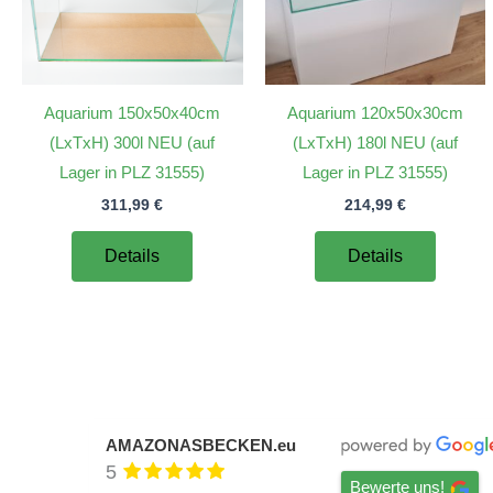
Aquarium 150x50x40cm
Aquarium 120x50x30cm
(LxTxH) 300l NEU (auf
(LxTxH) 180l NEU (auf
Lager in PLZ 31555)
Lager in PLZ 31555)
311,99
€
214,99
€
Details
Details
AMAZONASBECKEN.eu
5
Bewerte uns!