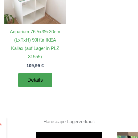
Aquarium 76,5x39x30cm
(LxTxH) 90l für IKEA
Kallax (auf Lager in PLZ
31555)
109,99
€
Details
Hardscape-Lagerverkauf:
Video-