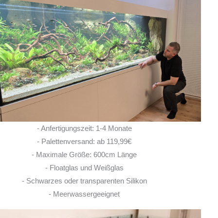
Tolle Becken und super
Support gerne wieder
GREGOR Z.
- Anfertigungszeit: 1-4 Monate
29. MAI 2026
- Palettenversand: ab 119,99€
- Maximale Größe: 600cm Länge
- Floatglas und Weißglas
- Schwarzes oder transparenten Silikon
- Meerwassergeeignet