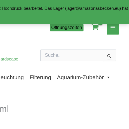
mit Hochdruck bearbeitet. Das Lager (lager@amazonasbecken.eu) hat
n
Öffnungszeiten
Suchen
nach:
ardscape
leuchtung
Filterung
Aquarium-Zubehör
ml