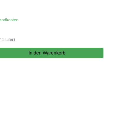
andkosten
 1 Liter)
In den Warenkorb