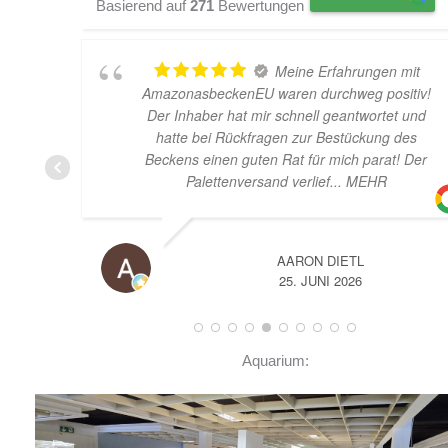
Basierend auf
271
Bewertungen
TOP Hardscape im Laden
v!
und sehr nette Beratung! Ich bin super Glücklich
d
mit meinem Beståbecken
er
A
14. JUNI 2026
Aquarium: