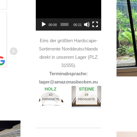
Player
Ich habe vor einem Jahr zwei
00:00
00:21
Rochen hier erworben. Von Anfang bis Ende
habe ich eine super kompetente und ehrliche
Eins der größten Hardscape-
Beratung erhalten! Auch im Nachgang bei
Fragen, habe ich immer
... MEHR
Sortimente Norddeutschlands
direkt in unserem Lager (PLZ
31555).
Terminabsprache:
LISA ROHRLACHE
lager@amazonasbecken.eu
10. JUNI 2026
HOLZ
STEINE
43
29
PRODUKTE
PRODUKTE