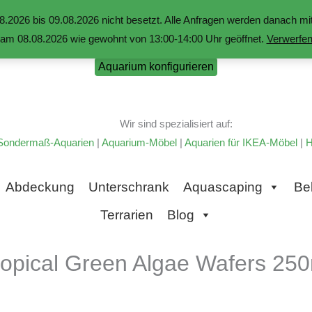
.2026 bis 09.08.2026 nicht besetzt. Alle Anfragen werden danach 
am 08.08.2026 wie gewohnt von 13:00-14:00 Uhr geöffnet.
Verwerfe
Aquarium konfigurieren
Wir sind spezialisiert auf:
Sondermaß-Aquarien
|
Aquarium-Möbel
|
Aquarien für IKEA-Möbel
|
H
Abdeckung
Unterschrank
Aquascaping
Be
Terrarien
Blog
ropical Green Algae Wafers 250