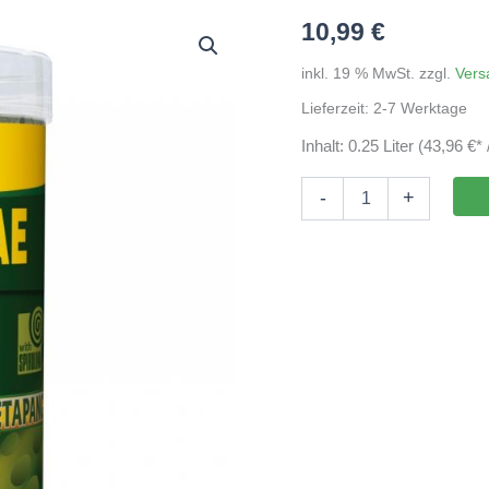
10,99
€
inkl. 19 % MwSt.
zzgl.
Vers
Lieferzeit:
2-7 Werktage
Inhalt: 0.25 Liter (43,96 €* /
Tropical
-
+
Green
Algae
Wafers
250ml
Menge