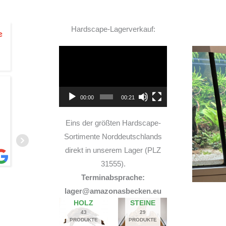
Hardscape-Lagerverkauf:
Video-
Player
TOP Hardscape im Laden
00:00
00:21
und sehr nette Beratung! Ich bin super Glücklich
mit meinem Beståbecken
Eins der größten Hardscape-
Sortimente Norddeutschlands
direkt in unserem Lager (PLZ
31555).
Terminabsprache:
A
lager@amazonasbecken.eu
14. JUNI 2026
HOLZ
STEINE
43
29
PRODUKTE
PRODUKTE