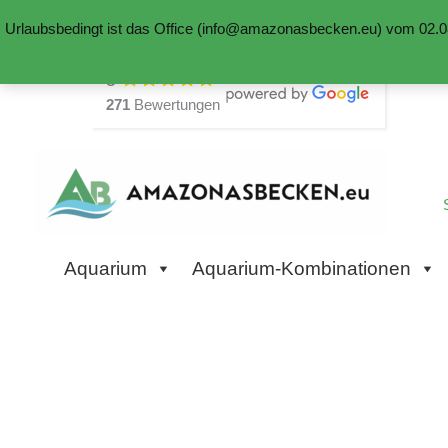
Urlaubsbedingt ist das Office (info@amazonasbecken.eu) vom 02.08
Zum
5
Inhalt
271
Bewertungen
springen
Aquarium
Aquarium-Kombinationen