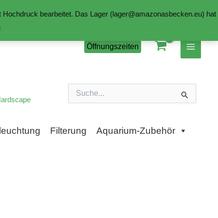
mit Hochdruck bearbeitet. Das Lager (lager@amazonasbecken.eu) hat
n
Öffnungszeiten
Suchen
nach:
ardscape
leuchtung
Filterung
Aquarium-Zubehör