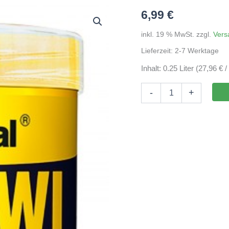
6,99
€
inkl. 19 % MwSt.
zzgl.
Vers
Lieferzeit:
2-7 Werktage
Inhalt: 0.25 Liter (27,96 € / 
Tropical
-
+
Malawi
Flakes
250ml
Menge