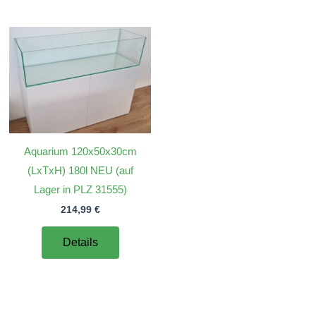
Aquarium 120x50x30cm
(LxTxH) 180l NEU (auf
Lager in PLZ 31555)
214,99
€
Details