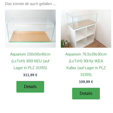
Das könnte dir auch gefallen …
Aquarium 150x50x40cm
Aquarium 76,5x39x30cm
(LxTxH) 300l NEU (auf
(LxTxH) 90l für IKEA
Lager in PLZ 31555)
Kallax (auf Lager in PLZ
31555)
311,99
€
109,99
€
Details
Details