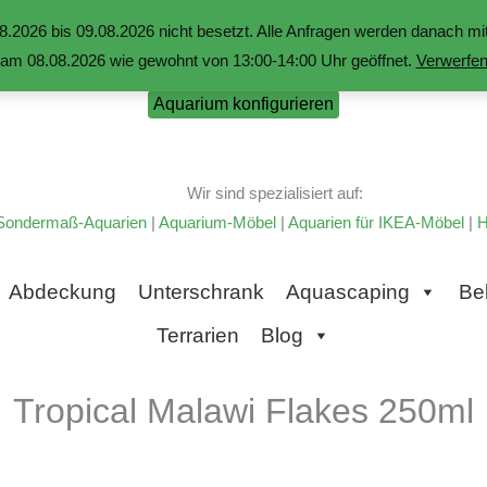
.2026 bis 09.08.2026 nicht besetzt. Alle Anfragen werden danach 
am 08.08.2026 wie gewohnt von 13:00-14:00 Uhr geöffnet.
Verwerfe
Aquarium konfigurieren
Wir sind spezialisiert auf:
Sondermaß-Aquarien
|
Aquarium-Möbel
|
Aquarien für IKEA-Möbel
|
H
Abdeckung
Unterschrank
Aquascaping
Be
Terrarien
Blog
Tropical Malawi Flakes 250ml