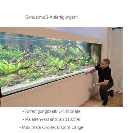
Sondermaß-Anfertigungen:
Ich habe vor einem Jahr zwei
Rochen hier erworben. Von Anfang bis Ende
habe ich eine super kompetente und ehrliche
Beratung erhalten! Auch im Nachgang bei
Fragen, habe ich immer
... MEHR
LISA ROHRLACHE
- Anfertigungszeit: 1-4 Monate
10. JUNI 2026
- Palettenversand: ab 119,99€
- Maximale Größe: 600cm Länge