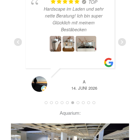
TOP
Hardscape im Laden und sehr
n
nette Beratung! Ich bin super
er
Glücklich mit meinem
und
Beståbecken
nen
er
EHR
A
14. JUNI 2026
Aquarium: