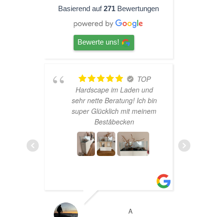
Basierend auf
271
Bewertungen
Bewerte uns!
ine
TOP
Hardscape im Laden und
aren
sehr nette Beratung! Ich bin
h
haber
super Glücklich mit meinem
rtet
Beståbecken
n zur
ens
ich
sand
TL
A