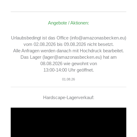
Angebote / Aktionen:
Urlaubsbedingt ist das Office (info@amazonasbecken.eu)
vom 02.08.2026 bis 09.08.2026 nicht besetzt.
Alle Anfragen werden danach mit Hochdruck bearbeitet.
Das Lager (lager@amazonasbecken.eu) hat am
08.08.2026 wie gewohnt von
13:00-14:00 Uhr geöffnet.
01.08.26
Hardscape-Lagerverkauf:
Video-
Player