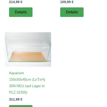
214,99
€
109,99
€
Details
Details
Aquarium
150x50x40cm (LxTxH)
300l NEU (auf Lager in
PLZ 31555)
311,99
€