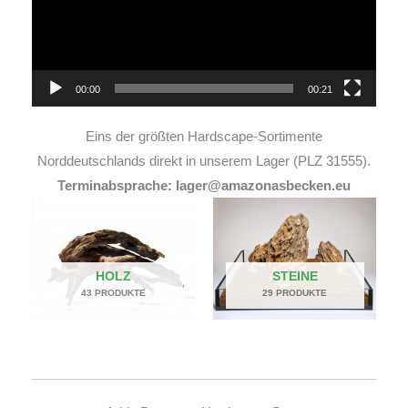
00:00
00:21
Eins der größten Hardscape-Sortimente
Norddeutschlands direkt in unserem Lager (PLZ 31555).
Terminabsprache: lager@amazonasbecken.eu
HOLZ
STEINE
43 PRODUKTE
29 PRODUKTE