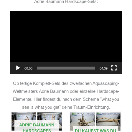
Adrie Baumann Hardscape-Sets:
Video-
Player
00:00
04:39
Ob fertige Komplett-Sets des zweifachen Aquascaping-
Weltmeisters Adrie Baumann oder einzelne Hardscape-
Elemente. Hier findest du nach dem Schema "what you
see is what you get" deine Traum-Einrichtung.
ADRIE BAUMANN
HARDSCAPES
DU KAUFST WAS DU