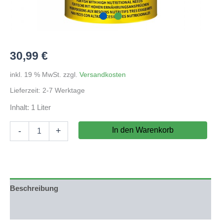
30,99
€
inkl. 19 % MwSt.
zzgl.
Versandkosten
Lieferzeit:
2-7 Werktage
Inhalt: 1 Liter
Tropical
In den Warenkorb
-
+
Super
Spirulina
Forte
36%
1000ml
Menge
Beschreibung
Produktsicherheit