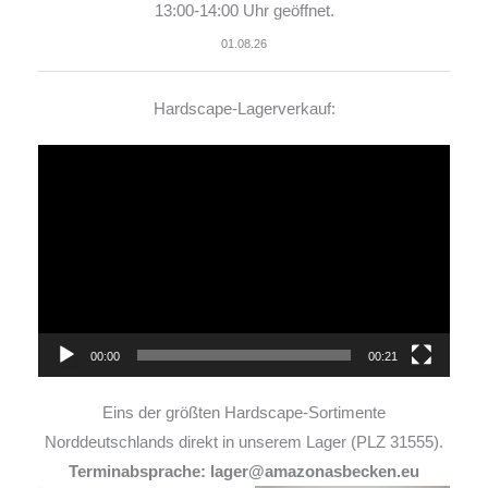
13:00-14:00 Uhr geöffnet.
01.08.26
Hardscape-Lagerverkauf:
Video-
Player
00:00
00:21
Eins der größten Hardscape-Sortimente
Norddeutschlands direkt in unserem Lager (PLZ 31555).
Terminabsprache: lager@amazonasbecken.eu