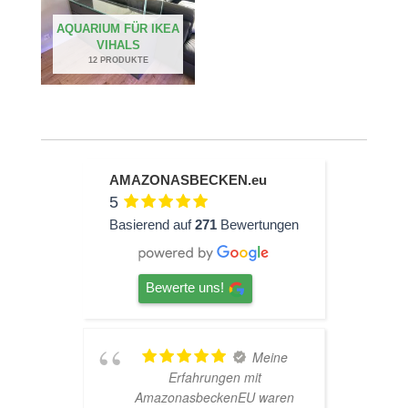
AQUARIUM FÜR IKEA
VIHALS
12 PRODUKTE
AMAZONASBECKEN.eu
5
Basierend auf
271
Bewertungen
Bewerte uns!
hr
Meine
Erfahrungen mit
AmazonasbeckenEU waren