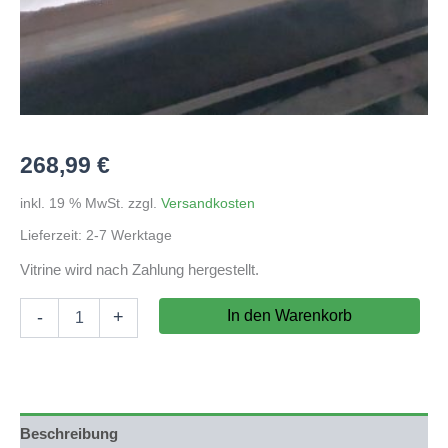
268,99
€
inkl. 19 % MwSt.
zzgl.
Versandkosten
Lieferzeit:
2-7 Werktage
Vitrine wird nach Zahlung hergestellt.
Vitrine
In den Warenkorb
-
+
100x69,5x25cm
(LxTxH)
10mm
Floatglas,
transparentes
Silikon
Beschreibung
(Nicht