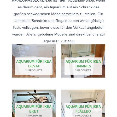
AMAZONASBECKEN.eu ist
"der"
Aquarium-Shop, wenn
es darum geht, ein Aquarium auf ein Schrank des
großen schwedischen Möbelherstellers zu stellen. Für
zahlreiche Schränke und Regale haben wir langfristige
Tests vollzogen, bevor diese für den Verkauf angeboten
wurden. Alle angebotene Modelle sind direkt bei uns auf
Lager in PLZ 31555.
AQUARIUM FÜR IKEA
AQUARIUM FÜR IKEA
BESTA
BRIMNES
11 PRODUKTE
3 PRODUKTE
AQUARIUM FÜR IKEA
AQUARIUM FÜR IKEA
EKET
FJÄLLBO
4 PRODUKTE
9 PRODUKTE