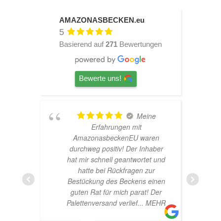
AMAZONASBECKEN.eu
5
Basierend auf
271
Bewertungen
Bewerte uns!
Meine
r!
Erfahrungen mit
AmazonasbeckenEU waren
durchweg positiv! Der Inhaber
hat mir schnell geantwortet und
hatte bei Rückfragen zur
Bestückung des Beckens einen
guten Rat für mich parat! Der
Palettenversand verlief
... MEHR