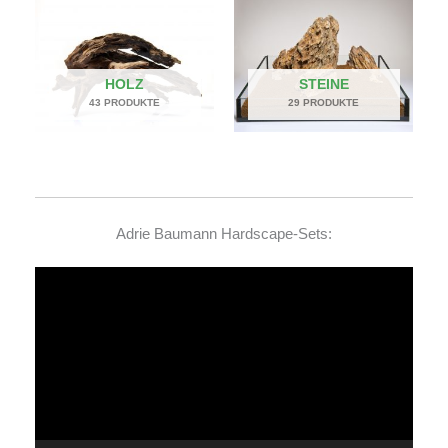
HOLZ
STEINE
43 PRODUKTE
29 PRODUKTE
Adrie Baumann Hardscape-Sets:
Video-
Player