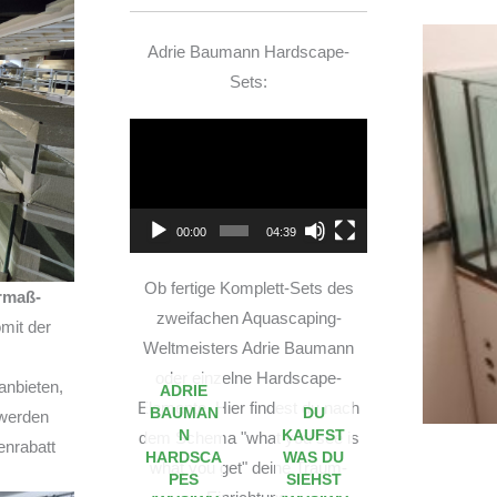
Adrie Baumann Hardscape-
Sets:
Video-
Player
00:00
04:39
Ob fertige Komplett-Sets des
rmaß-
zweifachen Aquascaping-
mit der
Weltmeisters Adrie Baumann
oder einzelne Hardscape-
anbieten,
ADRIE
Elemente. Hier findest du nach
BAUMAN
DU
 werden
N
KAUFST
dem Schema "what you see is
enrabatt
HARDSCA
WAS DU
what you get" deine Traum-
PES
SIEHST