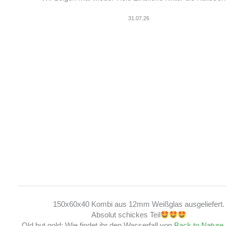
31.07.26
150x60x40 Kombi aus 12mm Weißglas ausgeliefert.
Absolut schickes Teil
Old but gold: Wie findet ihr den Wasserfall von
Back to Nature