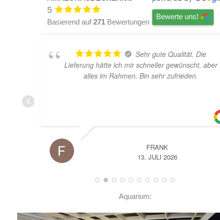
5
Bewerte uns!
Basierend auf
271
Bewertungen
Sehr gute Qualität. Die
S
ich mir schneller gewünscht, aber
die Abdeckscheiben b
ahmen. Bin sehr zufrieden.
Lieferung völlig verk
sauer, weil ich die 
meinem "Ku
FRANK
T
13. JULI 2026
Aquarium: