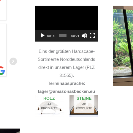
Video-
Player
oooo, habe die Schienen für
00:00
00:21
estellt. Leider hat DHL die
Geschäfts
ackt. Ich war darüber wirklich
Eins der größten Hardscape-
Dinger schnell brauchte. Hab
mmer" auch
... MEHR
Sortimente Norddeutschlands
direkt in unserem Lager (PLZ
31555).
Terminabsprache:
ANKRED HOFFMANN
PAIN
lager@amazonasbecken.eu
3. JULI 2026
3. JULI 
HOLZ
STEINE
43
29
PRODUKTE
PRODUKTE