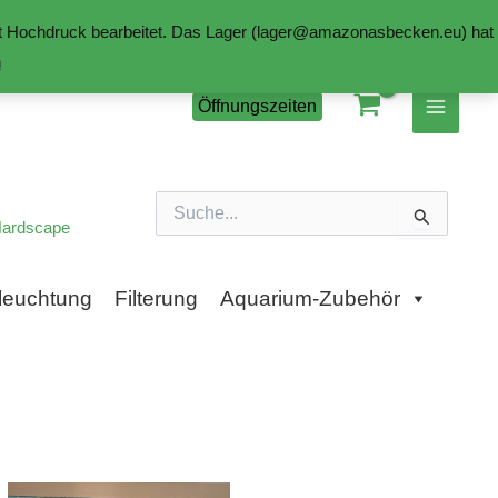
mit Hochdruck bearbeitet. Das Lager (lager@amazonasbecken.eu) hat
n
Öffnungszeiten
Suchen
nach:
ardscape
leuchtung
Filterung
Aquarium-Zubehör