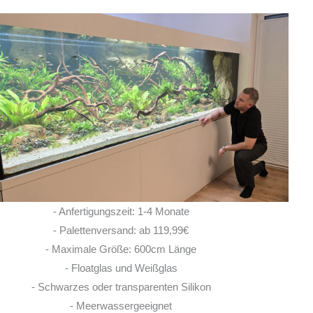
Sehr freundlicher
Meine 
inhaber!
AmazonasbeckenEU waren d
Der Inhaber hat mir schnel
hatte bei Rückfragen zur
Beckens einen guten Rat fü
Palettenversand verli
Y
AARON DIETL
- Anfertigungszeit: 1-4 Monate
2026
25. JUNI 2026
- Palettenversand: ab 119,99€
- Maximale Größe: 600cm Länge
- Floatglas und Weißglas
- Schwarzes oder transparenten Silikon
- Meerwassergeeignet