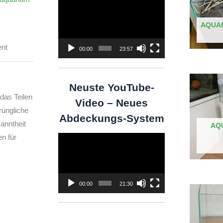
Video-
Player
AQUAR
00:00
23:57
Neuste YouTube-
das Teilen
Video – Neues
rüngliche
Abdeckungs-System
nntheit
AQ
n für
Video-
Player
00:00
21:30