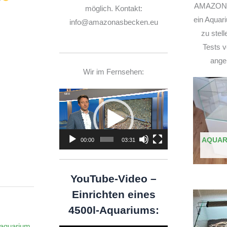
AMAZONA
möglich. Kontakt:
ein Aquar
info@amazonasbecken.eu
zu stel
Tests v
ange
Wir im Fernsehen:
Video-
Player
AQUAR
00:00
03:31
YouTube-Video –
Einrichten eines
4500l-Aquariums:
 aquarium