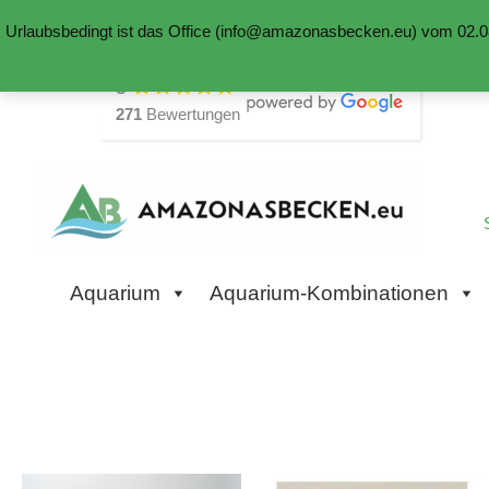
Urlaubsbedingt ist das Office (info@amazonasbecken.eu) vom 02.08
Zum
5
Inhalt
271
Bewertungen
springen
Aquarium
Aquarium-Kombinationen