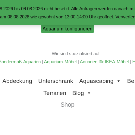
.2026 bis 09.08.2026 nicht besetzt. Alle Anfragen werden danach 
am 08.08.2026 wie gewohnt von 13:00-14:00 Uhr geöffnet.
Verwerfe
Aquarium konfigurieren
Wir sind spezialisiert auf:
Sondermaß-Aquarien
|
Aquarium-Möbel
|
Aquarien für IKEA-Möbel
|
H
Abdeckung
Unterschrank
Aquascaping
Be
Terrarien
Blog
Shop