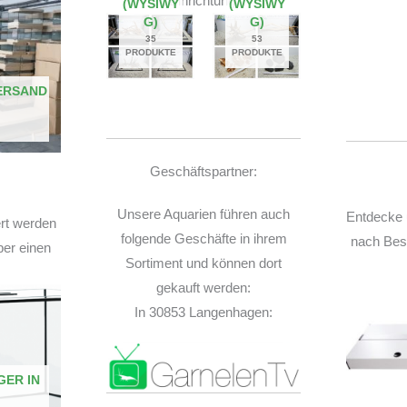
Einrichtung.
(WYSIWY
(WYSIWY
G)
G)
35
53
PRODUKTE
PRODUKTE
ERSAND
Geschäftspartner:
Unsere Aquarien führen auch
Entdecke 
ert werden
folgende Geschäfte in ihrem
nach Best
ber einen
Sortiment und können dort
gekauft werden:
In 30853 Langenhagen:
GER IN