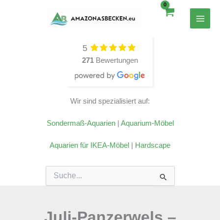
Zum
Inhalt
springen
5
271
Bewertungen
Wir sind spezialisiert auf:
Sondermaß-Aquarien
|
Aquarium-Möbel
Aquarien für IKEA-Möbel
|
Hardscape
Suchen
nach:
Juli-Panzerwels –