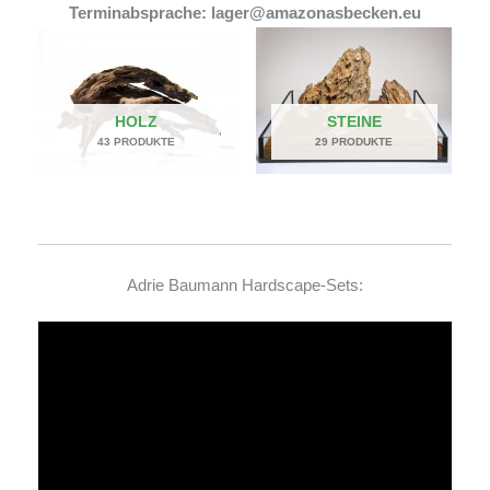
Terminabsprache: lager@amazonasbecken.eu
HOLZ
STEINE
43 PRODUKTE
29 PRODUKTE
Adrie Baumann Hardscape-Sets:
Video-
Player