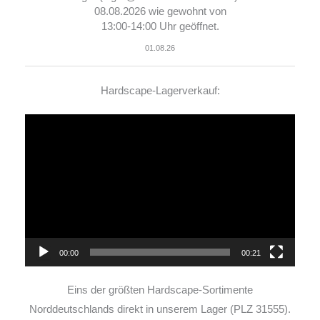
08.08.2026 wie gewohnt von
13:00-14:00 Uhr geöffnet.
01.08.26
Hardscape-Lagerverkauf:
Video-
Player
00:00
00:21
Eins der größten Hardscape-Sortimente
Norddeutschlands direkt in unserem Lager (PLZ 31555).