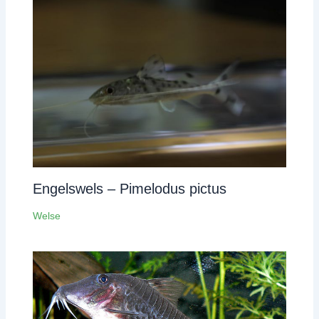
Engelswels – Pimelodus pictus
Welse