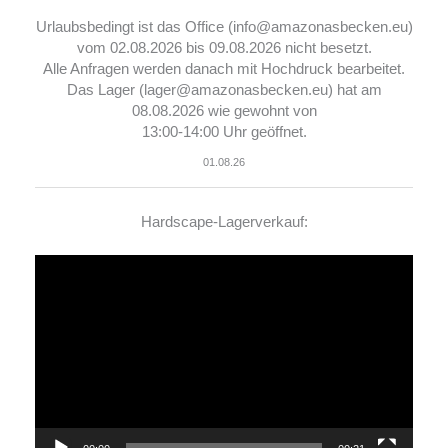
Urlaubsbedingt ist das Office (info@amazonasbecken.eu)
vom 02.08.2026 bis 09.08.2026 nicht besetzt.
Alle Anfragen werden danach mit Hochdruck bearbeitet.
Das Lager (lager@amazonasbecken.eu) hat am
08.08.2026 wie gewohnt von
13:00-14:00 Uhr geöffnet.
01.08.26
Hardscape-Lagerverkauf:
Video-
Player