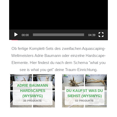
00:00
04:39
Ob fertige Komplett-Sets des zweifachen Aquascaping-
Weltmeisters Adrie Baumann oder einzelne Hardscape-
Elemente. Hier findest du nach dem Schema "what you
see is what you get" deine Traum-Einrichtung.
ADRIE BAUMANN
HARDSCAPES
DU KAUFST WAS DU
(WYSIWYG)
SIEHST (WYSIWYG)
35 PRODUKTE
53 PRODUKTE