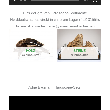
00:00
00:21
Eins der größten Hardscape-Sortimente
Norddeutschlands direkt in unserem Lager (PLZ 31555).
Terminabsprache: lager@amazonasbecken.eu
HOLZ
STEINE
43 PRODUKTE
29 PRODUKTE
Adrie Baumann Hardscape-Sets:
Video-
Player