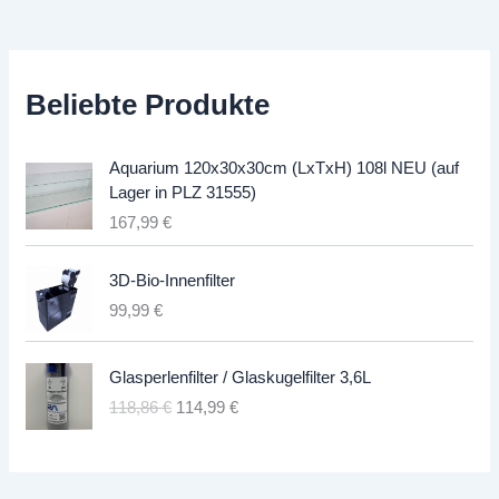
Beliebte Produkte
Aquarium 120x30x30cm (LxTxH) 108l NEU (auf
Lager in PLZ 31555)
167,99
€
3D-Bio-Innenfilter
99,99
€
Glasperlenfilter / Glaskugelfilter 3,6L
U
A
118,86
€
114,99
€
r
k
s
t
p
u