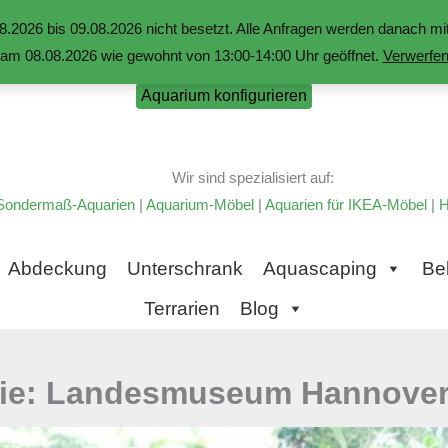
.2026 bis 09.08.2026 nicht besetzt. Alle Anfragen werden danach 
am 08.08.2026 wie gewohnt von 13:00-14:00 Uhr geöffnet.
Verwerfe
Aquarium konfigurieren
Wir sind spezialisiert auf:
Sondermaß-Aquarien
|
Aquarium-Möbel
|
Aquarien für IKEA-Möbel
|
H
Abdeckung
Unterschrank
Aquascaping
Be
Terrarien
Blog
rie: Landesmuseum Hannover