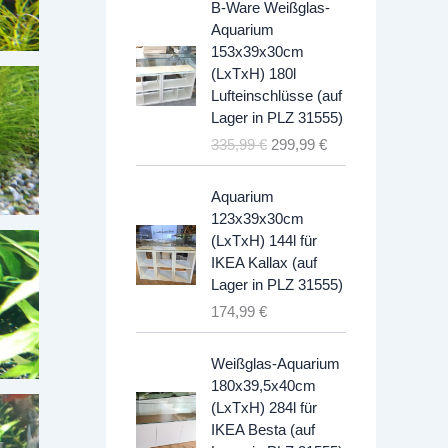
B-Ware Weißglas-
Aquarium
153x39x30cm
(LxTxH) 180l
Lufteinschlüsse (auf
Lager in PLZ 31555)
U
A
335,99
€
299,99
€
r
k
s
t
Aquarium
p
u
123x39x30cm
r
e
(LxTxH) 144l für
ü
l
IKEA Kallax (auf
n
l
Lager in PLZ 31555)
g
e
174,99
€
l
r
i
P
c
r
Weißglas-Aquarium
h
e
180x39,5x40cm
e
i
(LxTxH) 284l für
r
s
IKEA Besta (auf