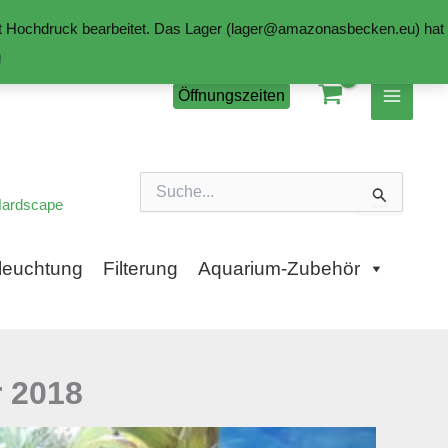
mit Hochdruck bearbeitet. Das Lager (lager@amazonasbecken.eu) hat
n
Öffnungszeiten
Suchen
nach:
ardscape
leuchtung
Filterung
Aquarium-Zubehör
 2018